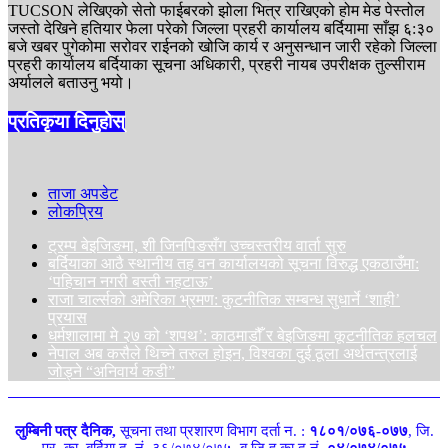
TUCSON लेखिएको सेतो फाईबरको झोला भित्र राखिएको होम मेड पेस्तोल
जस्तो देखिने हतियार फेला परेको जिल्ला प्रहरी कार्यालय बर्दियामा साँझ ६:३०
बजे खबर पुगेकोमा सरोवर राईनको खोजि कार्य र अनुसन्धान जारी रहेको जिल्ला
प्रहरी कार्यालय बर्दियाका सूचना अधिकारी, प्रहरी नायब उपरीक्षक तुल्सीराम
अर्यालले बताउनु भयो।
प्रतिकृया दिनुहोस्
ताजा अपडेट
लोकप्रिय
ट्रम्प बेइजिङमा, शी जिनपिङसँग उच्चस्तरीय वार्ता सुरु
बर्दियाका आठै स्थानीय तह वन कार्यालयको सूचना विरुद्ध एकठाउँमा:
‘पहिचान नगरी बस्ती नहटाऊ’
राजा चार्ल्सको अमेरिका भ्रमण: कुटनीतिक सम्बन्ध सुधार्ने ‘शाही’
प्रयास
धर्मशालामा मे २७ को ‘शपथ’: काठमाडौँ र बेइजिङमा कूटनीतिक हलचल
नेपाल अब कसैले थिच्ने तरुल होइन, विश्वका दुई ठूला अर्थतन्त्रलाई
जोड्ने “अनिवार्य कडी”
लुम्बिनी पत्र दैनिक,
सूचना तथा प्रशारण विभाग दर्ता न. :
१८०१/०७६-०७७
, जि.