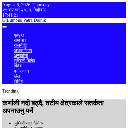
August 6, 2026, Thursday
२१ श्रावण २०८३, बिहीबार
17:41:21
गृहपृष्ठ
समाचार
राजनीति
अर्थवाणिज्य
अन्तर्वार्ता
लुम्बिनी बिशेष
विदेश
मनोरन्जन
खेल
विविध
Trending
कर्णाली नदी बढ्दै, तटीय क्षेत्रकाले सतर्कता
अपनाउनु पर्ने
लुम्बिनीपत्र दैनिक