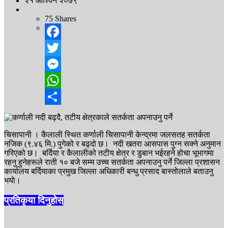
२१ आश्विन २०७९
75
Shares
Facebook
Twitter
Messenger
WhatsApp
Share
चिसापानी । कैलाली स्थित कर्णाली चिसापानी केन्द्रमा जलसतह सतर्कता
नजिक (९.४६ मि.) पुगेको र बढ्दो छ। नदी खतरा आसपास पुग्न सक्ने अनुमान
गरिएको छ। बर्दिया र कैलालीको तटीय क्षेत्र र डुबान भईरहने होचा भूभागमा
रहनु हुनेहरूले राती १० बजे सम्म उच्च सतर्कता अपनाउनु पर्ने जिल्ला प्रशासन
कार्यालय बर्दियाका प्रमुख जिल्ला अधिकारी बन्धु प्रसाद बास्तोलाले बताउनु
भयाे।
प्रतिकृया दिनुहोस्