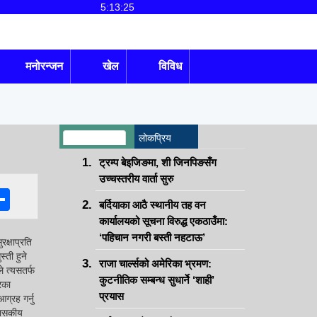
5:13:25
मनोरन्जन
खेल
विविध
ताजा अपडेट
लोकप्रिय
ट्रम्प बेइजिङमा, शी जिनपिङसँग
उच्चस्तरीय वार्ता सुरु
k
senger
hatsApp
Share
बर्दियाका आठै स्थानीय तह वन
कार्यालयको सूचना विरुद्ध एकठाउँमा:
‘पहिचान नगरी बस्ती नहटाऊ’
क्षाप्रति
्ती हुने
राजा चार्ल्सको अमेरिका भ्रमण:
 त्यसतर्फ
कुटनीतिक सम्बन्ध सुधार्ने ‘शाही’
रका
प्रयास
ग्रह गर्नु
 शासकीय