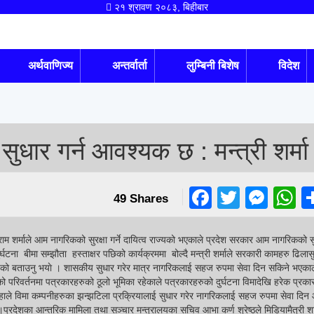
२१ श्रावण २०८३, बिहीबार
अर्थवाणिज्य
अन्तर्वार्ता
लुम्बिनी बिशेष
विदेश
ार गर्न आवश्यक छ : मन्त्री शर्मा
Faceboo
Twitter
Mes
W
49
Shares
ाम शर्माले आम नागरिकको सुरक्षा गर्ने दायित्व राज्यको भएकाले प्रदेश सरकार आम नागरिकको सुर
टना बीमा सम्झौता हस्ताक्षर पछिको कार्यक्रममा बोल्दै मन्त्री शर्माले सरकारी कामहरु ढिलासुस
हेको बताउनु भयाे ।
शासकीय सुधार गरेर मात्र नागरिकलाई सहज रुपमा सेवा दिन सकिने भएकाले
ो परिवर्तनमा पत्रकारहरुको ठूलो भूमिका रहेकाले पत्रकारहरुको दुर्घटना विमादेखि हरेक प्रका
ँहाले विमा कम्पनीहरुका झन्झटिला प्रक्रियालाई सुधार गरेर नागरिकलाई सहज रुपमा सेवा दिन आ
ो ।प्रदेशका आन्तरिक मामिला तथा सञ्चार मन्त्रालयका सचिव आभा कर्ण श्रेष्ठले मिडियामैत्री