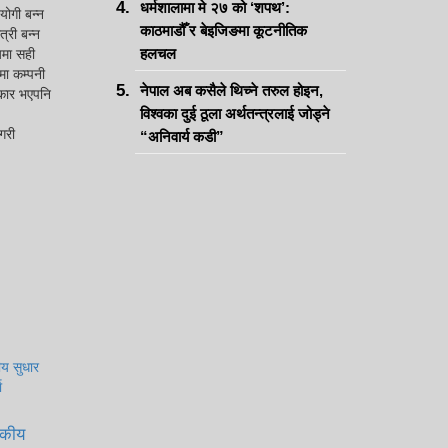
धर्मशालामा मे २७ को ‘शपथ’:
योगी बन्न
काठमाडौँ र बेइजिङमा कूटनीतिक
्री बन्न
हलचल
यमा सही
िमा कम्पनी
नेपाल अब कसैले थिच्ने तरुल होइन,
रकार भएपनि
विश्वका दुई ठूला अर्थतन्त्रलाई जोड्ने
गरी
“अनिवार्य कडी”
सकीय