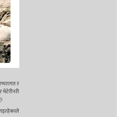
परम्परागत र
 भेटेरीनरी
्।
 गइरहेकाले