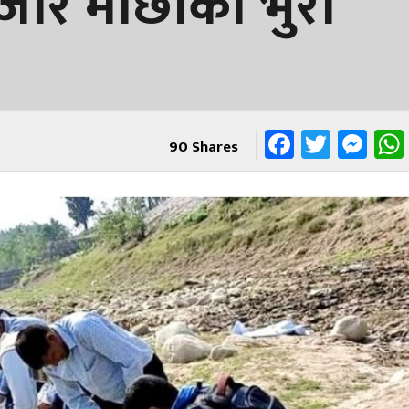
जार माछाका भुरा
Faceboo
Twitt
Me
90
Shares