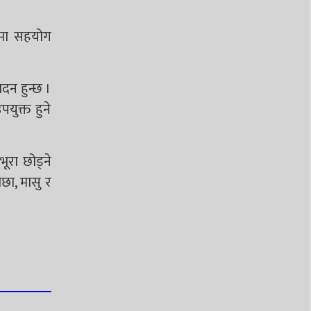
षणमा सहयोग
ादन हुन्छ ।
युक्त हुने
ूरा छोड्ने
छा, मासु र