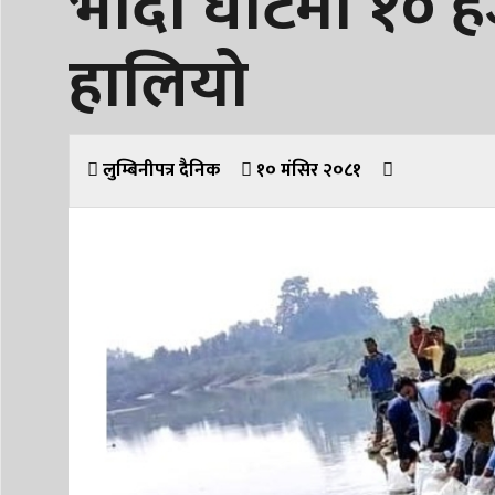
भादा घाटमा १० ह
हालियो
लुम्बिनीपत्र दैनिक
१० मंसिर २०८१