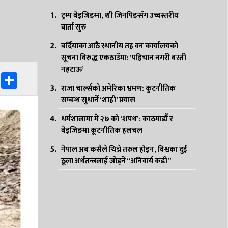
ट्रम्प बेइजिङमा, शी जिनपिङसँग उच्चस्तरीय
वार्ता सुरु
बर्दियाका आठै स्थानीय तह वन कार्यालयको
सूचना विरुद्ध एकठाउँमा: ‘पहिचान नगरी बस्ती
नहटाऊ’
k
er
ssenger
WhatsApp
Share
राजा चार्ल्सको अमेरिका भ्रमण: कुटनीतिक
सम्बन्ध सुधार्ने ‘शाही’ प्रयास
धर्मशालामा मे २७ को ‘शपथ’: काठमाडौँ र
बेइजिङमा कूटनीतिक हलचल
नेपाल अब कसैले थिच्ने तरुल होइन, विश्वका दुई
ठूला अर्थतन्त्रलाई जोड्ने “अनिवार्य कडी”