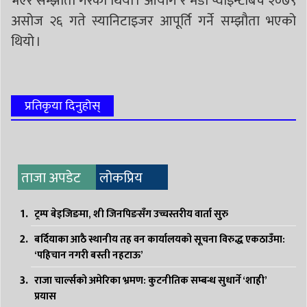
भएर सम्झौता गरेको थियो । आयोग र मेडी प्वाइन्टबिच २०७९
असोज २६ गते स्यानिटाइजर आपूर्ति गर्ने सम्झौता भएको
थियो ।
प्रतिकृया दिनुहोस्
ताजा अपडेट
लोकप्रिय
ट्रम्प बेइजिङमा, शी जिनपिङसँग उच्चस्तरीय वार्ता सुरु
बर्दियाका आठै स्थानीय तह वन कार्यालयको सूचना विरुद्ध एकठाउँमा:
‘पहिचान नगरी बस्ती नहटाऊ’
राजा चार्ल्सको अमेरिका भ्रमण: कुटनीतिक सम्बन्ध सुधार्ने ‘शाही’
प्रयास