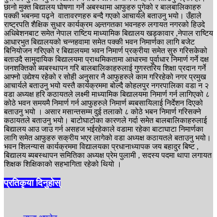
छानो मुक्त बिद्यालय घोषणा गर्ने अबस्थामा आफुहरु पुगेको र बालबालिकाहरु
पक्की भबनमा पढ्ने वातावरणहरु बन्दै गएको आचार्यले बताउनु भयो। उँहाले
राष्ट्रपति शैक्षिक सुधार कार्यक्रम अन्र्तगतका भवनहरु लगायत नगरको हिउदे
अधिबेशनबाट समेत नेपाल राष्टिय माध्यामिक बिद्यालय खड्कावार ,नेपाल राष्टिय
आधारभुत बिद्यालयको चन्नहवामा समेत पक्की भवन निमार्णका लागि बजेट
बिनियोजन गरिएको र बिद्यालयमा भवन निमार्ण प्रक्रीया समेत सुरु गरिसकेको
बताउदै सामुदायिक बिद्यालयमा प्राथमिकतामा आधारमा पुर्वाधार निमार्ण गर्ने दक्ष
जनशक्तिको ब्यबस्थापन गरि बालबालिकाहरुलाई गुणस्तरिय शिक्षा प्रदान गर्ने
आफ्नो उद्येश्य रहेको र सोही अनुसार नै आफुहरुले काम गरिरहेको नगर प्रमुख
आचार्यले बताउनु भयो यस्तै कार्यक्रममा बोल्दै कोहलपुर नगरपालिका वडा न २
वडा अध्यक्ष हरि कठायतले लक्ष्मी माध्यामिक बिद्यालयमा निमार्ण गर्न लागिएको ८
कोठे भवन समयमै निमार्ण गर्न आफुहरुले निमार्ण ब्यबसायिलाई निर्देशन दिएको
बताउनु भयो । असार मसान्तसम्म दुई तलाको ८ कोठे भबन निमार्ण गरिसक्ने
कठायतले बताउनु भयो। बाटोघाटोका कारणले गर्दा समेत बालबालिकाहरुलाई
बिद्यालय आउ जाउ गर्न असहज भईरहेकाले वडामा रहेका बाटाघाटा निमार्णका
लागि समेत आफुहरु सक्रीय भएर लागेको वडा अध्यक्ष कठायतले बताउनु भयो।
भवन शिलन्यास कार्यक्रममा विद्यालयका प्रधानाध्यापक जय बहादुर बिष्ट ,
बिद्यालय ब्यबस्थापन समितिका अध्यक्ष प्रेम पुलामी , सदस्य पदमा थापा लगायत
शिक्षक शिक्षिकाको सहभागिता रहेको थियो ।
प्रतिकृया दिनुहोस्