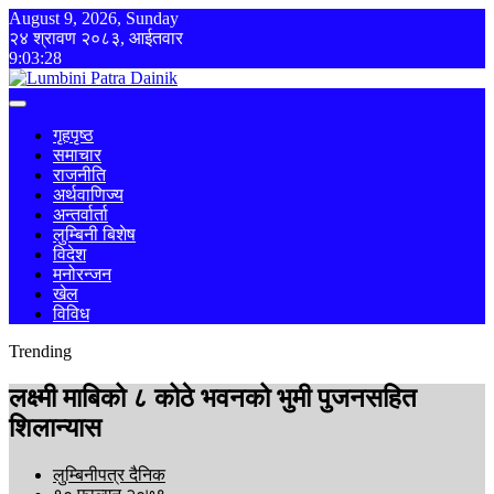
August 9, 2026, Sunday
२४ श्रावण २०८३, आईतवार
9:03:28
गृहपृष्ठ
समाचार
राजनीति
अर्थवाणिज्य
अन्तर्वार्ता
लुम्बिनी बिशेष
विदेश
मनोरन्जन
खेल
विविध
Trending
लक्ष्मी माबिको ८ कोठे भवनको भुमी पुजनसहित
शिलान्यास
लुम्बिनीपत्र दैनिक