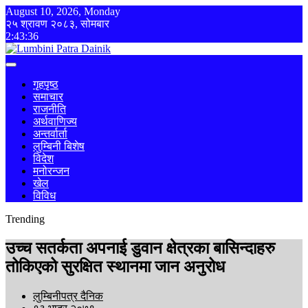
August 10, 2026, Monday
२५ श्रावण २०८३, सोमबार
2:43:36
गृहपृष्ठ
समाचार
राजनीति
अर्थवाणिज्य
अन्तर्वार्ता
लुम्बिनी बिशेष
विदेश
मनोरन्जन
खेल
विविध
Trending
उच्च सतर्कता अपनाई डुवान क्षेत्रका बासिन्दाहरु
तोकिएको सुरक्षित स्थानमा जान अनुरोध
लुम्बिनीपत्र दैनिक