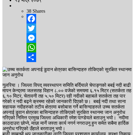
१३ भाद्र २०७९
38
Shares
Facebook
Twitter
Messenger
WhatsApp
Share
गुलरिया । जिल्ला विपद् व्यवस्थापन समिति बर्दियाले चेपाङ्गको बबई नदी बाढी
मापन केन्द्रमा जलसतह विहान ८.०० वजेको समयमा ६.१५ मिटर (सतर्कता तह
६.१० मिटर, चेतावनी तह ५.५० मिटर) रही नदीको बहाबले सतर्कता तह पार
गरेको र नदी बढ्ने क्रममा रहेको जानकारी दिएको छ। बबई नदी तथा साना
सहायक नदीहरुको तटीय क्षेत्रमा बसोबास गर्ने बासिन्दाहरुले उच्च सतर्कता
अपनाई डुवान क्षेत्रका बासिन्दाहरु तोकिएको सुरक्षित स्थानमा जान अनुरोध
गरिएको निमित्त प्रमुख जिल्ला अधिकारी रमेश पाण्डेयले बताउनु भयो। नदीमा
काठदाउरा छोप्ने, माछा मार्ने जस्ता कार्य नगर्न नगराउनु हुन समेत सबैमा हार्दिक
अनुरोध गरिएको उँहाले बरताउनु भयो।
बाढी सम्बन्धी थप जानकारीका लागि जिल्ला प्रशासन कार्यालय, सुरक्षा निकाय,