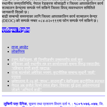
स्थानीय जनप्रतिनिधि, नेपाल रेडक्रस सोसाइटी र जिल्ला आपतकालिन कार्य
सञ्चालन केन्द्रमा सम्पर्क गर्न सकिने जिल्ला विपद् व्यवस्थापन समितिले
जानकारी दिएको छ।
बाढी सम्बन्धी समस्याका लागि जिल्ला आपतकालिन कार्य सञ्चालन केन्द्र
(DEOC) को सम्पर्क नम्बर ०८४-४२०९९९मा फोन सम्पर्क गर्न सकिने छ।
प्रतिकृया दिनुहोस्
ताजा अपडेट
लोकप्रिय
ट्रम्प बेइजिङमा, शी जिनपिङसँग उच्चस्तरीय वार्ता सुरु
बर्दियाका आठै स्थानीय तह वन कार्यालयको सूचना विरुद्ध एकठाउँमा:
‘पहिचान नगरी बस्ती नहटाऊ’
राजा चार्ल्सको अमेरिका भ्रमण: कुटनीतिक सम्बन्ध सुधार्ने ‘शाही’
प्रयास
धर्मशालामा मे २७ को ‘शपथ’: काठमाडौँ र बेइजिङमा कूटनीतिक हलचल
नेपाल अब कसैले थिच्ने तरुल होइन, विश्वका दुई ठूला अर्थतन्त्रलाई
जोड्ने “अनिवार्य कडी”
लुम्बिनी पत्र दैनिक,
सूचना तथा प्रशारण विभाग दर्ता न. :
१८०१/०७६-०७७
, जि.