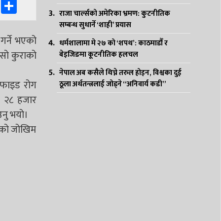
k
er
ssenger
WhatsApp
Share
राजा चार्ल्सको अमेरिका भ्रमण: कुटनीतिक
सम्बन्ध सुधार्ने ‘शाही’ प्रयास
गर्ने भएको
धर्मशालामा मे २७ को ‘शपथ’: काठमाडौँ र
 सो कुराको
बेइजिङमा कूटनीतिक हलचल
नेपाल अब कसैले थिच्ने तरुल होइन, विश्वका दुई
ाइफाइड रोग
ठूला अर्थतन्त्रलाई जोड्ने “अनिवार्य कडी”
ख २८ हजार
उनु भयो।
मणको जोखिम