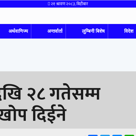
२१ श्रावण २०८३, बिहीबार
अर्थवाणिज्य
अन्तर्वार्ता
लुम्बिनी बिशेष
विदेश
देखि २८ गतेसम्म
 खोप दिईने