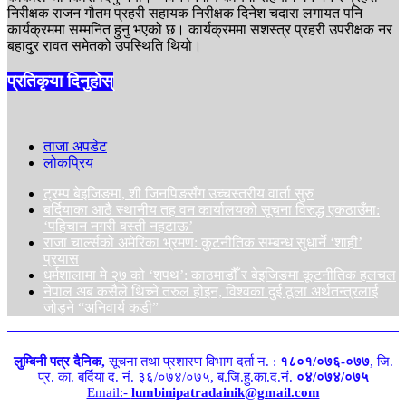
निरीक्षक राजन गौतम प्रहरी सहायक निरीक्षक दिनेश चदारा लगायत पनि
कार्यक्रममा सम्मनित हुनु भएको छ। कार्यक्रममा सशस्त्र प्रहरी उपरीक्षक नर
बहादुर रावत समेतको उपस्थिति थियो।
प्रतिकृया दिनुहोस्
ताजा अपडेट
लोकप्रिय
ट्रम्प बेइजिङमा, शी जिनपिङसँग उच्चस्तरीय वार्ता सुरु
बर्दियाका आठै स्थानीय तह वन कार्यालयको सूचना विरुद्ध एकठाउँमा:
‘पहिचान नगरी बस्ती नहटाऊ’
राजा चार्ल्सको अमेरिका भ्रमण: कुटनीतिक सम्बन्ध सुधार्ने ‘शाही’
प्रयास
धर्मशालामा मे २७ को ‘शपथ’: काठमाडौँ र बेइजिङमा कूटनीतिक हलचल
नेपाल अब कसैले थिच्ने तरुल होइन, विश्वका दुई ठूला अर्थतन्त्रलाई
जोड्ने “अनिवार्य कडी”
लुम्बिनी पत्र दैनिक,
सूचना तथा प्रशारण विभाग दर्ता न. :
१८०१/०७६-०७७
, जि.
प्र. का. बर्दिया द. नं. ३६/०७४/०७५, ब.जि.हु.का.द.नं.
०४/०७४/०७५
Email:-
lumbinipatradainik@gmail.com