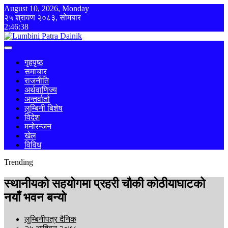
August 10, 2026, Monday
२५ श्रावण २०८३, सोमबार
2:46:38
गृहपृष्ठ
समाचार
राजनीति
अर्थवाणिज्य
अन्तर्वार्ता
लुम्बिनी बिशेष
विदेश
मनोरन्जन
खेल
विविध
Trending
स्थानीयको सहयोगमा प्रहरी चौकी कोठीयाघाटको
नयाँ भवन बन्यो
लुम्बिनीपत्र दैनिक