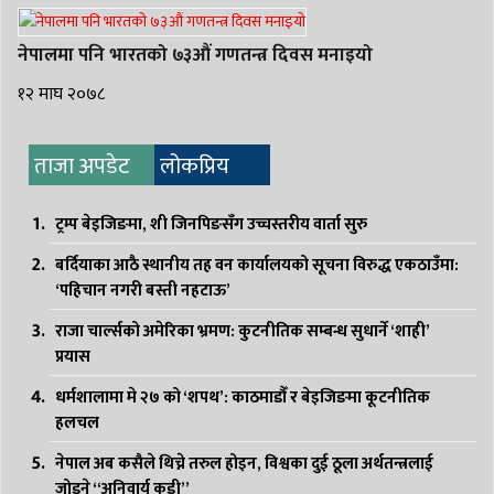
नेपालमा पनि भारतको ७३औं गणतन्त्र दिवस मनाइयो
१२ माघ २०७८
ताजा अपडेट
लोकप्रिय
ट्रम्प बेइजिङमा, शी जिनपिङसँग उच्चस्तरीय वार्ता सुरु
बर्दियाका आठै स्थानीय तह वन कार्यालयको सूचना विरुद्ध एकठाउँमा:
‘पहिचान नगरी बस्ती नहटाऊ’
राजा चार्ल्सको अमेरिका भ्रमण: कुटनीतिक सम्बन्ध सुधार्ने ‘शाही’
प्रयास
धर्मशालामा मे २७ को ‘शपथ’: काठमाडौँ र बेइजिङमा कूटनीतिक
हलचल
नेपाल अब कसैले थिच्ने तरुल होइन, विश्वका दुई ठूला अर्थतन्त्रलाई
जोड्ने “अनिवार्य कडी”