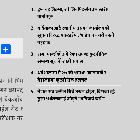
ट्रम्प बेइजिङमा, शी जिनपिङसँग उच्चस्तरीय
वार्ता सुरु
बर्दियाका आठै स्थानीय तह वन कार्यालयको
सूचना विरुद्ध एकठाउँमा: ‘पहिचान नगरी बस्ती
नहटाऊ’
k
er
ssenger
WhatsApp
Share
राजा चार्ल्सको अमेरिका भ्रमण: कुटनीतिक
सम्बन्ध सुधार्ने ‘शाही’ प्रयास
धर्मशालामा मे २७ को ‘शपथ’: काठमाडौँ र
्रनानि भिम
बेइजिङमा कूटनीतिक हलचल
सुगर बरामद
नेपाल अब कसैले थिच्ने तरुल होइन, विश्वका दुई
ागि चेकजाँच
ठूला अर्थतन्त्रलाई जोड्ने “अनिवार्य कडी”
बाईल सेट-१
परीक्षक नर