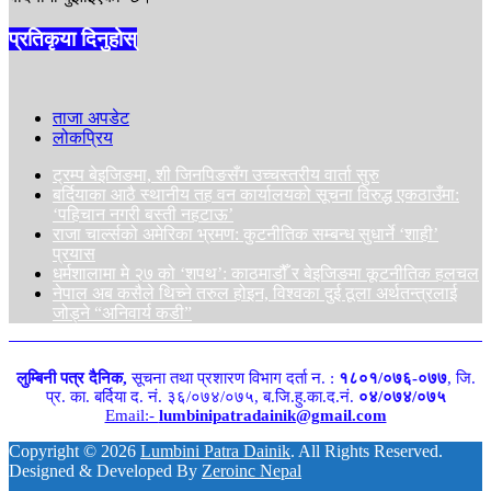
प्रतिकृया दिनुहोस्
ताजा अपडेट
लोकप्रिय
ट्रम्प बेइजिङमा, शी जिनपिङसँग उच्चस्तरीय वार्ता सुरु
बर्दियाका आठै स्थानीय तह वन कार्यालयको सूचना विरुद्ध एकठाउँमा:
‘पहिचान नगरी बस्ती नहटाऊ’
राजा चार्ल्सको अमेरिका भ्रमण: कुटनीतिक सम्बन्ध सुधार्ने ‘शाही’
प्रयास
धर्मशालामा मे २७ को ‘शपथ’: काठमाडौँ र बेइजिङमा कूटनीतिक हलचल
नेपाल अब कसैले थिच्ने तरुल होइन, विश्वका दुई ठूला अर्थतन्त्रलाई
जोड्ने “अनिवार्य कडी”
लुम्बिनी पत्र दैनिक,
सूचना तथा प्रशारण विभाग दर्ता न. :
१८०१/०७६-०७७
, जि.
प्र. का. बर्दिया द. नं. ३६/०७४/०७५, ब.जि.हु.का.द.नं.
०४/०७४/०७५
Email:-
lumbinipatradainik@gmail.com
Copyright ©
2026
Lumbini Patra Dainik
. All Rights Reserved.
Designed & Developed By
Zeroinc Nepal