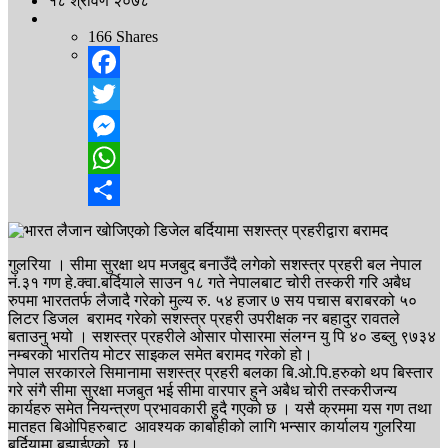
१८ श्रावण २०७८
166
Shares
Facebook
Twitter
Messenger
WhatsApp
Share
गुलरिया । सीमा सुरक्षा थप मजबुद बनाउँदै लगेको सशस्त्र प्रहरी बल नेपाल
नं.३१ गण हे.क्वा.बर्दियाले साउन १८ गते नेपालबाट चोरी तस्करी गरि अबैध
रुपमा भारततर्फ लैजादै गरेको मुल्य रु. ५४ हजार ७ सय पचास बराबरको ५०
लिटर डिजल बरामद गरेको सशस्त्र प्रहरी उपरीक्षक नर बहादुर रावतले
बताउनु भयो । सशस्त्र प्रहरीले ओसार पोसारमा संलग्न यु पि ४० डब्लु ९७३४
नम्बरको भारतिय मोटर साइकल समेत बरामद गरेको हो।
नेपाल सरकारले सिमानामा सशस्त्र प्रहरी बलका बि.ओ.पि.हरुको थप बिस्तार
गरे संगै सीमा सुरक्षा मजबुत भई सीमा वारपार हुने अबैध चोरी तस्करीजन्य
कार्यहरु समेत नियन्त्रण प्रभावकारी हुदै गएको छ । यसै क्रममा यस गण तथा
मातहत बिओपिहरुबाट आवश्यक कार्बाहीको लागि भन्सार कार्यालय गुलरिया
बर्दियामा बुझाईएको छ।