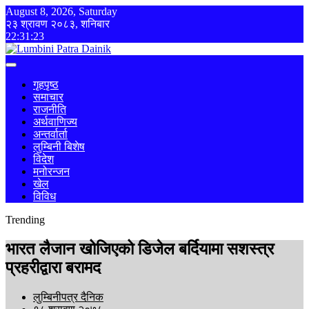
August 8, 2026, Saturday
२३ श्रावण २०८३, शनिबार
22:31:23
गृहपृष्ठ
समाचार
राजनीति
अर्थवाणिज्य
अन्तर्वार्ता
लुम्बिनी बिशेष
विदेश
मनोरन्जन
खेल
विविध
Trending
भारत लैजान खोजिएको डिजेल बर्दियामा सशस्त्र
प्रहरीद्वारा बरामद
लुम्बिनीपत्र दैनिक