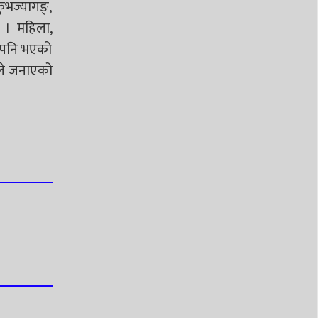
ुभज्यागङ्,
 । महिला,
ा पनि भएको
रले जनाएको