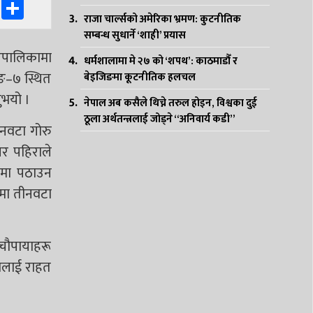
k
er
ssenger
WhatsApp
Share
राजा चार्ल्सको अमेरिका भ्रमण: कुटनीतिक
सम्बन्ध सुधार्ने ‘शाही’ प्रयास
ँपालिकामा
धर्मशालामा मे २७ को ‘शपथ’: काठमाडौँ र
ङ–७ स्थित
बेइजिङमा कूटनीतिक हलचल
ुभयो ।
नेपाल अब कसैले थिच्ने तरुल होइन, विश्वका दुई
ठूला अर्थतन्त्रलाई जोड्ने “अनिवार्य कडी”
ीनवटा गोरु
घर पहिराले
नमा पठाउन
 मा तीनवटा
 चौपायाहरू
तालाई राहत