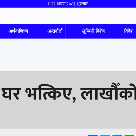
२२ श्रावण २०८३, शुक्रबार
अर्थवाणिज्य
अन्तर्वार्ता
लुम्बिनी बिशेष
विदेश
 घर भत्किए, लाखौँक