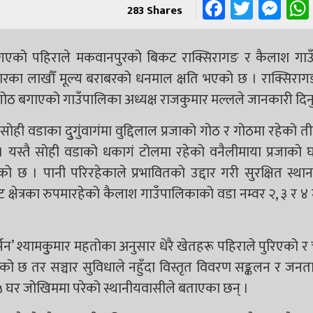
Faceboo
Twitt
Me
283
Shares
 गएको पहिराले मकवानपुरको बिकट राक्सिरागङ र कैलाश गाउ
ारका लाखौँ मूल्य बराबरको धनमाल क्षति भएको छ । राक्सिराग
ोठ बगाएको गाउँपालिका अध्यक्ष राजकुमार मल्लले जानकारी दिन
ही वडाका दुुगुंवागंमा वुद्दिलाल प्रजाको गोठ र गोठमा रहेको त
। यस्तै सोही वडाको धकागं टोलमा रहेको वनैलीमाया प्रजाको 
छ । पानी परिरहेकाले प्रभावितको उद्दार गरी सुरक्षित स्था
 क्षेत्रका रुपमारहेको कैलाश गाउँपालिकाको वडा नम्वर २, ३ र ४
’ श्यामकुुमार महतोका अनुसार धेरै खेतहरू पहिराले पुरिएको र
ुगेको छ तर सञ्चार सुविधाले नहुँदा विस्तृत विवरण सङ्कलन र जन
 घर जोखिममा परेको स्थानीयवासीले बताएका छन् ।