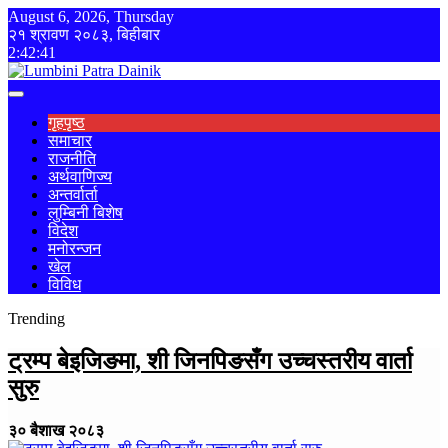
August 6, 2026, Thursday
२१ श्रावण २०८३, बिहीबार
2:42:41
गृहपृष्ठ
समाचार
राजनीति
अर्थवाणिज्य
अन्तर्वार्ता
लुम्बिनी बिशेष
विदेश
मनोरन्जन
खेल
विविध
Trending
ट्रम्प बेइजिङमा, शी जिनपिङसँग उच्चस्तरीय वार्ता
सुरु
३० बैशाख २०८३