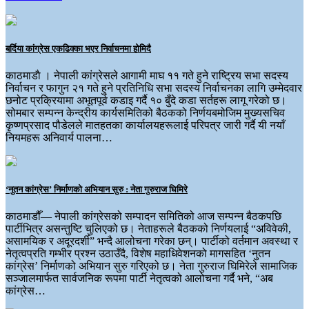
बर्दिया कांग्रेस एकढिक्का भएर निर्वाचनमा होमिदै
काठमाडाै । नेपाली कांग्रेसले आगामी माघ ११ गते हुने राष्ट्रिय सभा सदस्य
निर्वाचन र फागुन २१ गते हुने प्रतिनिधि सभा सदस्य निर्वाचनका लागि उम्मेदवार
छनोट प्रक्रियामा अभूतपूर्व कडाइ गर्दै १० बुँदे कडा सर्तहरू लागू गरेको छ।
सोमबार सम्पन्न केन्द्रीय कार्यसमितिको बैठकको निर्णयबमोजिम मुख्यसचिव
कृष्णप्रसाद पौडेलले मातहतका कार्यालयहरूलाई परिपत्र जारी गर्दै यी नयाँ
नियमहरू अनिवार्य पालना…
‘नुतन कांग्रेस’ निर्माणको अभियान सुरु : नेता गुरुराज घिमिरे
काठमाडौँ— नेपाली कांग्रेसको सम्पादन समितिको आज सम्पन्न बैठकपछि
पार्टीभित्र असन्तुष्टि चुलिएको छ। नेताहरूले बैठकको निर्णयलाई “अविवेकी,
असामयिक र अदूरदर्शी” भन्दै आलोचना गरेका छन्। पार्टीको वर्तमान अवस्था र
नेतृत्वप्रति गम्भीर प्रश्न उठाउँदै, विशेष महाधिवेशनको मागसहित ‘नुतन
कांग्रेस’ निर्माणको अभियान सुरु गरिएको छ। नेता गुरुराज घिमिरेले सामाजिक
सञ्जालमार्फत सार्वजनिक रूपमा पार्टी नेतृत्वको आलोचना गर्दै भने, “अब
कांग्रेस…