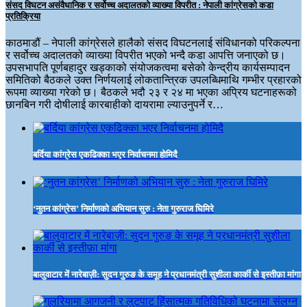
संसद विघटन असंवैधानिक र सर्वोच्च अदालतको व्याख्या विपरीत : नेपाली कांग्रेसको कडा
प्रतिक्रिया
काठमाडौं – नेपाली कांग्रेसले हालैको संसद विघटनलाई संविधानको परिकल्पना
र सर्वोच्च अदालतको व्याख्या विपरीत भएको भन्दै कडा आपत्ति जनाएको छ।
उपसभापति पूर्णबहादुर खड्काको संयोजकत्वमा बसेको केन्द्रीय कार्यसम्पादन
समितिको बैठकले उक्त निर्णयलाई लोकतान्त्रिक उपलब्धिमाथि गम्भीर प्रहारको
रूपमा व्याख्या गरेको छ। बैठकले भदौ २३ र २४ मा भएका अप्रिय घटनाहरूको
छानबिन गरी दोषीलाई कारबाहीको दायरामा ल्याउनुपर्ने र…
बर्दिया कांग्रेस एकढिक्का भएर निर्वाचनमा होमिदै
‘नुतन कांग्रेस’ निर्माणको अभियान सुरु : नेता गुरुराज घिमिरे
बालुवाटार में नारेबाज़ी: सुदन गुरुङ के समूह ने प्रधानमंत्री सुशीला कार्की से इस्तीफ़ा मांगा