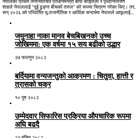
नेपालका प्रथम जननिर्वाचित प्रधानमन्त्री बीपी कोइराला र पृथ्वीनारायण
शाहले नेपाललाई "दुई ढुङ्गा बीचको तरुल" को रूपमा चित्रण गरेका थिए। तर,
सन् २०२६ को परिवर्तित भू-राजनीतिक र आर्थिक सन्दर्भमा नेपालले आफूलाई...
जमुनाहा नाका मानव बेचबिखनको उच्च
जोखिममा: एक वर्षमा १५ सय बढीको उद्धार
२७ फाल्गुन २०८२
बर्दियामा वन्यजन्तुको आक्रमण : चितुवा, हात्ती र
त्रासको चक्र
१० पुष २०८२
उम्मेदवार सिफारिस प्रक्रिया औपचारिक रूपमा
अघि बढदै
२३ मंसिर २०८२