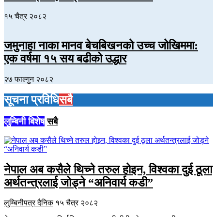
१५ चैत्र २०८२
जमुनाहा नाका मानव बेचबिखनको उच्च जोखिममा:
एक वर्षमा १५ सय बढीको उद्धार
२७ फाल्गुन २०८२
सूचना प्रविधि
सबै
लुम्बिनी बिशेष
सबै
नेपाल अब कसैले थिच्ने तरुल होइन, विश्वका दुई ठूला
अर्थतन्त्रलाई जोड्ने “अनिवार्य कडी”
लुम्बिनीपत्र दैनिक
१५ चैत्र २०८२