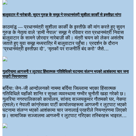
बालुवाटार में नारेबाज़ी: सुदन गुरुङ के समूह ने प्रधानमंत्री सुशीला कार्की से इस्तीफ़ा मांगा
काठमांडू — प्रधानमंत्री सुशीला कार्की के इस्तीफ़े की मांग करते हुए सुदन
गुरुङ के नेतृत्व वाले ‘हामी नेपाल’ समूह ने रविवार रात प्रधानमंत्री निवास
बालुवाटार के सामने ज़ोरदार नारेबाज़ी की। मंत्री चयन को लेकर असंतोष
जताते हुए युवा समूह मध्यरात्रि में बालुवाटार पहुँचा। प्रदर्शन के दौरान
‘प्रधानमंत्री इस्तीफ़ा दो’, ‘मृतकों पर राजनीति बंद करो’ जैसे…
गुलरियामा आगजनी र लुटपाट हिंसात्मक गतिविधिको घटनामा संलग्न भएको आशंकामा चार जना
प्रहरी नियन्त्रणमा
बर्दिया: जेन–जी आन्दोलनको नाममा बर्दिया जिल्लामा भएका हिंसात्मक
गतिविधिले यहाँको शान्ति र सुरक्षा व्यवस्थामा गम्भीर चुनौती खडा गरेको छ।
गुलरिया नगरपालिकाको कार्यालय, सांसद सञ्जयकुमार गौतमको घर, नेकपा
(एमाले) र नेपाली कांग्रेसका पार्टी कार्यालयहरूमा आगजनी र लुटपाट भएको
घटनामा संलग्न भएको आशंकामा चार जनालाई प्रहरीले नियन्त्रणमा लिएको
छ। सामाजिक सञ्जालमा आगजनी र लुटपाट गरिएका तस्बिरहरू भाइरल…