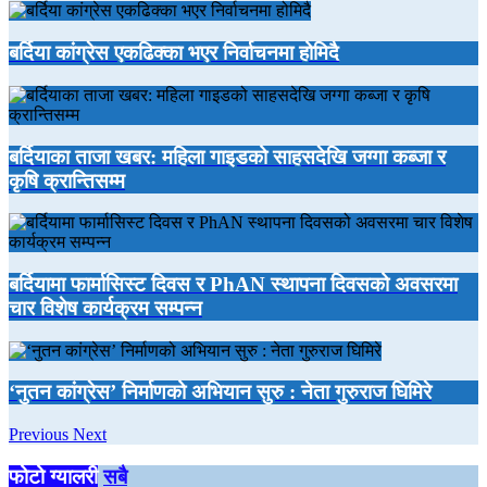
बर्दिया कांग्रेस एकढिक्का भएर निर्वाचनमा होमिदै
बर्दियाका ताजा खबर: महिला गाइडको साहसदेखि जग्गा कब्जा र
कृषि क्रान्तिसम्म
बर्दियामा फार्मासिस्ट दिवस र PhAN स्थापना दिवसको अवसरमा
चार विशेष कार्यक्रम सम्पन्न
‘नुतन कांग्रेस’ निर्माणको अभियान सुरु : नेता गुरुराज घिमिरे
Previous
Next
फोटो ग्यालरी
सबै