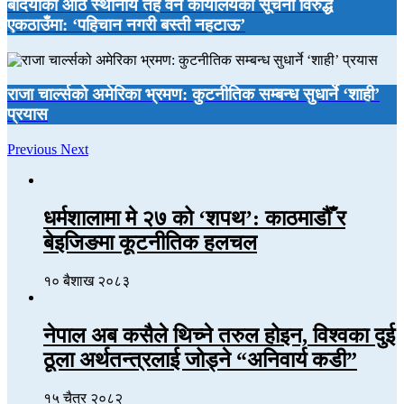
बर्दियाका आठै स्थानीय तह वन कार्यालयको सूचना विरुद्ध
एकठाउँमा: ‘पहिचान नगरी बस्ती नहटाऊ’
राजा चार्ल्सको अमेरिका भ्रमण: कुटनीतिक सम्बन्ध सुधार्ने ‘शाही’
प्रयास
Previous
Next
धर्मशालामा मे २७ को ‘शपथ’: काठमाडौँ र
बेइजिङमा कूटनीतिक हलचल
१० बैशाख २०८३
नेपाल अब कसैले थिच्ने तरुल होइन, विश्वका दुई
ठूला अर्थतन्त्रलाई जोड्ने “अनिवार्य कडी”
१५ चैत्र २०८२