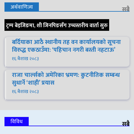
अर्थवाणिज्य
सबै
ट्रम्प बेइजिङमा, शी जिनपिङसँग उच्चस्तरीय वार्ता सुरु
बर्दियाका आठै स्थानीय तह वन कार्यालयको सूचना
विरुद्ध एकठाउँमा: ‘पहिचान नगरी बस्ती नहटाऊ’
१६ बैशाख २०८३
राजा चार्ल्सको अमेरिका भ्रमण: कुटनीतिक सम्बन्ध
सुधार्ने ‘शाही’ प्रयास
१६ बैशाख २०८३
विविध
सबै