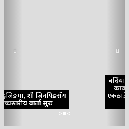
बर्दियाका आठै स्थानीय तह वन
कार्यालयको सूचना विरुद्ध
एकठाउँमा: ‘पहिचान नगरी बस्ती
नहटाऊ’