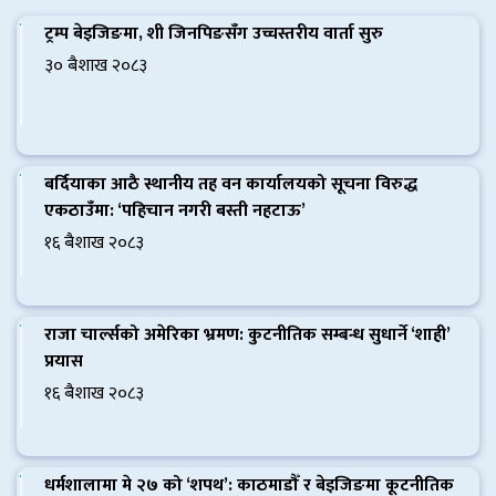
ट्रम्प बेइजिङमा, शी जिनपिङसँग उच्चस्तरीय वार्ता सुरु
३० बैशाख २०८३
बर्दियाका आठै स्थानीय तह वन कार्यालयको सूचना विरुद्ध
एकठाउँमा: ‘पहिचान नगरी बस्ती नहटाऊ’
१६ बैशाख २०८३
राजा चार्ल्सको अमेरिका भ्रमण: कुटनीतिक सम्बन्ध सुधार्ने ‘शाही’
प्रयास
१६ बैशाख २०८३
धर्मशालामा मे २७ को ‘शपथ’: काठमाडौँ र बेइजिङमा कूटनीतिक