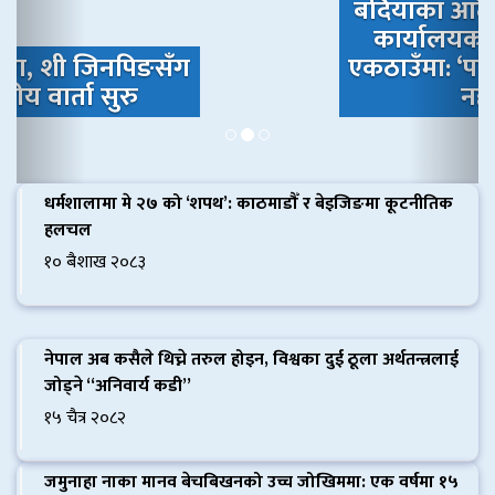
बर्दियाका आठै स्थानीय तह वन
कार्यालयको सूचना विरुद्ध
एकठाउँमा: ‘पहिचान नगरी बस्ती
नहटाऊ’
धर्मशालामा मे २७ को ‘शपथ’: काठमाडौँ र बेइजिङमा कूटनीतिक
हलचल
१० बैशाख २०८३
नेपाल अब कसैले थिच्ने तरुल होइन, विश्वका दुई ठूला अर्थतन्त्रलाई
जोड्ने “अनिवार्य कडी”
१५ चैत्र २०८२
जमुनाहा नाका मानव बेचबिखनको उच्च जोखिममा: एक वर्षमा १५