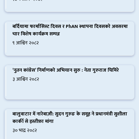
बर्दियामा फार्मासिस्ट दिवस र PhAN स्थापना दिवसको अवसरमा
चार विशेष कार्यक्रम सम्पन्न
९ आश्विन २०८२
‘नुतन कांग्रेस’ निर्माणको अभियान सुरु : नेता गुरुराज घिमिरे
३ आश्विन २०८२
बर्दियाका ताजा खबर: महिला
बालुवाटार में नारेबाज़ी: सुदन गुरुङ के समूह ने प्रधानमंत्री सुशीला
कार्की से इस्तीफ़ा मांगा
गाइडको साहसदेखि जग्गा
कब्जा र कृषि क्रान्तिसम्म
३० भाद्र २०८२