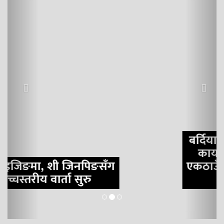
बर्दियाका आठै स्थानीय तह वन
कार्यालयको सूचना विरुद्ध
एकठाउँमा: ‘पहिचान नगरी बस्ती
नहटाऊ’