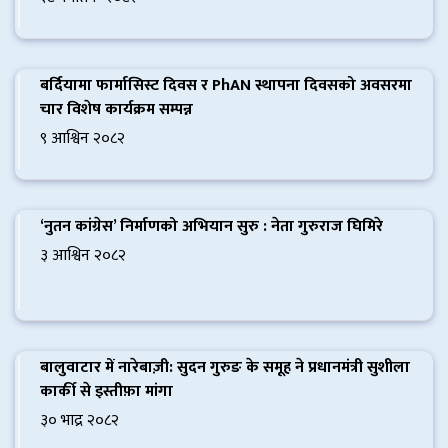
बर्दियामा फार्मासिस्ट दिवस र PhAN स्थापना दिवसको अवसरमा
चार विशेष कार्यक्रम सम्पन्न
९ आश्विन २०८२
‘नुतन कांग्रेस’ निर्माणको अभियान सुरु : नेता गुरुराज घिमिरे
३ आश्विन २०८२
बर्दियाका ताजा खबर: महिला
बालुवाटार में नारेबाज़ी: सुदन गुरुङ के समूह ने प्रधानमंत्री सुशीला
कार्की से इस्तीफ़ा मांगा
गाइडको साहसदेखि जग्गा
कब्जा र कृषि क्रान्तिसम्म
३० भाद्र २०८२