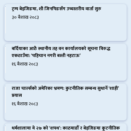
ट्रम्प बेइजिङमा, शी जिनपिङसँग उच्चस्तरीय वार्ता सुरु
३० बैशाख २०८३
बर्दियाका आठै स्थानीय तह वन कार्यालयको सूचना विरुद्ध
एकठाउँमा: ‘पहिचान नगरी बस्ती नहटाऊ’
१६ बैशाख २०८३
राजा चार्ल्सको अमेरिका भ्रमण: कुटनीतिक सम्बन्ध सुधार्ने ‘शाही’
प्रयास
१६ बैशाख २०८३
धर्मशालामा मे २७ को ‘शपथ’: काठमाडौँ र बेइजिङमा कूटनीतिक