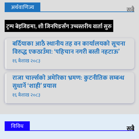
अर्थवाणिज्य
सबै
ट्रम्प बेइजिङमा, शी जिनपिङसँग उच्चस्तरीय वार्ता सुरु
बर्दियाका आठै स्थानीय तह वन कार्यालयको सूचना
विरुद्ध एकठाउँमा: ‘पहिचान नगरी बस्ती नहटाऊ’
१६ बैशाख २०८३
राजा चार्ल्सको अमेरिका भ्रमण: कुटनीतिक सम्बन्ध
सुधार्ने ‘शाही’ प्रयास
१६ बैशाख २०८३
विविध
सबै