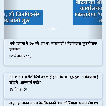
बर्दियाका आठै स्थानीय तह वन
कार्यालयको सूचना विरुद्ध
एकठाउँमा: ‘पहिचान नगरी बस्ती
नहटाऊ’
धर्मशालामा मे २७ को ‘शपथ’: काठमाडौँ र बेइजिङमा कूटनीतिक
हलचल
१० बैशाख २०८३
नेपाल अब कसैले थिच्ने तरुल होइन, विश्वका दुई ठूला अर्थतन्त्रलाई
जोड्ने “अनिवार्य कडी”
१५ चैत्र २०८२
जमुनाहा नाका मानव बेचबिखनको उच्च जोखिममा: एक वर्षमा १५