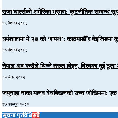
राजा चार्ल्सको अमेरिका भ्रमण: कुटनीतिक सम्बन्ध सुधा
१६ बैशाख २०८३
धर्मशालामा मे २७ को ‘शपथ’: काठमाडौँ र बेइजिङम
१० बैशाख २०८३
नेपाल अब कसैले थिच्ने तरुल होइन, विश्वका दुई ठूला 
१५ चैत्र २०८२
जमुनाहा नाका मानव बेचबिखनको उच्च जोखिममा: एक व
२७ फाल्गुन २०८२
सूचना प्रविधि
सबै