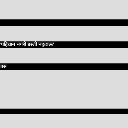
: ‘पहिचान नगरी बस्ती नहटाऊ’
रयास