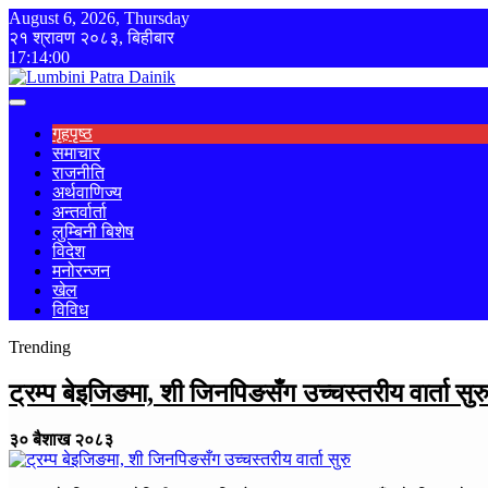
August 6, 2026, Thursday
२१ श्रावण २०८३, बिहीबार
17:14:00
गृहपृष्ठ
समाचार
राजनीति
अर्थवाणिज्य
अन्तर्वार्ता
लुम्बिनी बिशेष
विदेश
मनोरन्जन
खेल
विविध
Trending
ट्रम्प बेइजिङमा, शी जिनपिङसँग उच्चस्तरीय वार्ता सुर
३० बैशाख २०८३