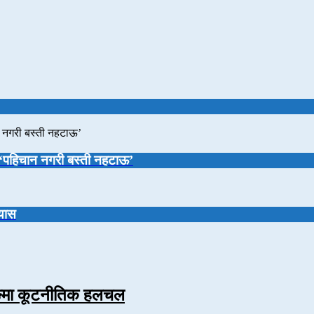
: ‘पहिचान नगरी बस्ती नहटाऊ’
रयास
जिङमा कूटनीतिक हलचल