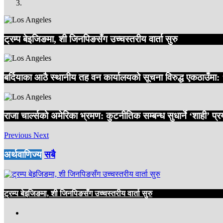
ट्रम्प बेइजिङमा, शी जिनपिङसँग उच्चस्तरीय वार्ता सुरु
बर्दियाका आठै स्थानीय तह वन कार्यालयको सूचना विरुद्ध एकठाउँमा
राजा चार्ल्सको अमेरिका भ्रमण: कुटनीतिक सम्बन्ध सुधार्ने ‘शाही’ प्
Previous
Next
अर्थवाणिज्य
सबै
ट्रम्प बेइजिङमा, शी जिनपिङसँग उच्चस्तरीय वार्ता सुरु