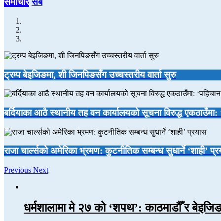
समाचार
सबै
ट्रम्प बेइजिङमा, शी जिनपिङसँग उच्चस्तरीय वार्ता सुरु
बर्दियाका आठै स्थानीय तह वन कार्यालयको सूचना विरुद्ध एकठाउँमा
राजा चार्ल्सको अमेरिका भ्रमण: कुटनीतिक सम्बन्ध सुधार्ने ‘शाही’ प्
Previous
Next
धर्मशालामा मे २७ को ‘शपथ’: काठमाडौँ र बेइ