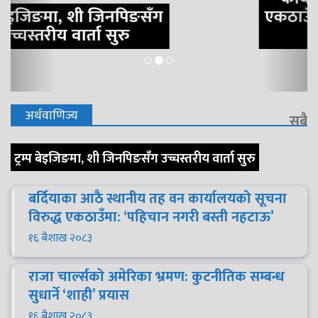
एकठाउँमा: ‘पहिचान नगरी बस्ती
नहटाऊ’
अर्थवाणिज्य
सबै
ट्रम्प बेइजिङमा, शी जिनपिङसँग उच्चस्तरीय वार्ता सुरु
बर्दियाका आठै स्थानीय तह वन कार्यालयको सूचना
विरुद्ध एकठाउँमा: ‘पहिचान नगरी बस्ती नहटाऊ’
१६ बैशाख २०८३
राजा चार्ल्सको अमेरिका भ्रमण: कुटनीतिक सम्बन्ध
सुधार्ने ‘शाही’ प्रयास
१६ बैशाख २०८३