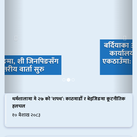
बर्दियाका आठै स्थानीय तह वन
कार्यालयको सूचना विरुद्ध
एकठाउँमा: ‘पहिचान नगरी बस्ती
नहटाऊ’
धर्मशालामा मे २७ को ‘शपथ’: काठमाडौँ र बेइजिङमा कूटनीतिक
हलचल
१० बैशाख २०८३