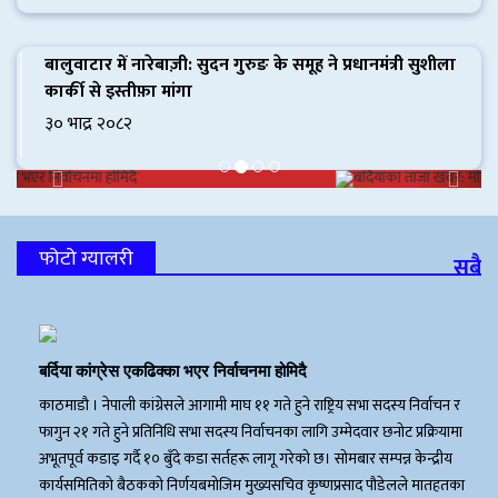
बर्दियाका ताजा खबर: महिला
बालुवाटार में नारेबाज़ी: सुदन गुरुङ के समूह ने प्रधानमंत्री सुशीला
कार्की से इस्तीफ़ा मांगा
गाइडको साहसदेखि जग्गा
कब्जा र कृषि क्रान्तिसम्म
३० भाद्र २०८२
Previous
Next
फोटो ग्यालरी
सबै
बर्दिया कांग्रेस एकढिक्का भएर निर्वाचनमा होमिदै
काठमाडाै । नेपाली कांग्रेसले आगामी माघ ११ गते हुने राष्ट्रिय सभा सदस्य निर्वाचन र
फागुन २१ गते हुने प्रतिनिधि सभा सदस्य निर्वाचनका लागि उम्मेदवार छनोट प्रक्रियामा
अभूतपूर्व कडाइ गर्दै १० बुँदे कडा सर्तहरू लागू गरेको छ। सोमबार सम्पन्न केन्द्रीय
कार्यसमितिको बैठकको निर्णयबमोजिम मुख्यसचिव कृष्णप्रसाद पौडेलले मातहतका