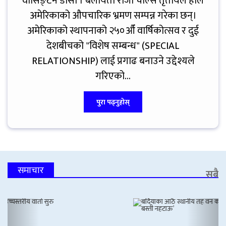
वासिङ्टन डीसी । बेलायती राजा चार्ल्स तृतीयले हालै
अमेरिकाको औपचारिक भ्रमण सम्पन्न गरेका छन्।
अमेरिकाको स्थापनाको २५०औँ वार्षिकोत्सव र दुई
देशबीचको "विशेष सम्बन्ध" (SPECIAL
RELATIONSHIP) लाई प्रगाढ बनाउने उद्देश्यले
गरिएको...
पुरा पढ्नुहोस्
समाचार
सबै
Previous
Next