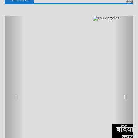
सबै
Previous
Next
बर्दियाका आठै स्थानीय तह वन
कार्यालयको सूचना विरुद्ध